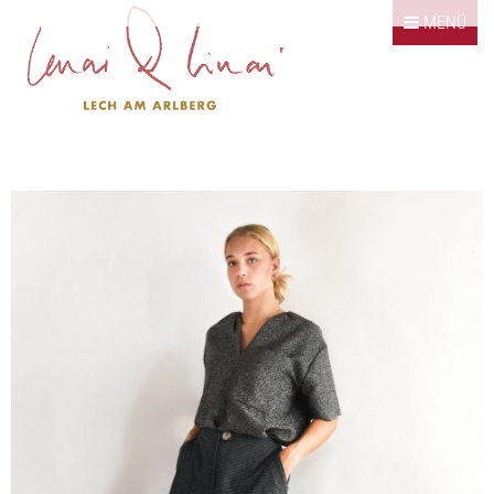
Springe zum Inhalt
MENÜ
Klassiker
Kombinationen
Bildergalerie
Kontakt / Impressum