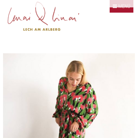
Springe zum Inhalt
MENÜ
Klassiker
Kombinationen
Bildergalerie
Kontakt / Impressum