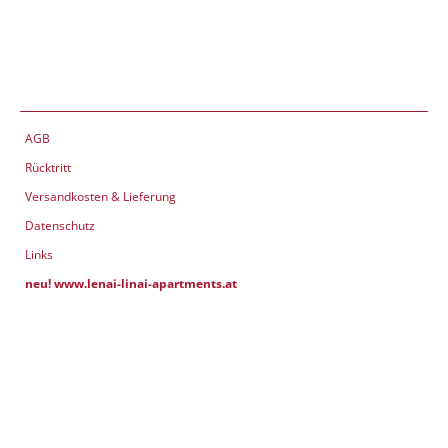
AGB
Rücktritt
Versandkosten & Lieferung
Datenschutz
Links
neu! www.lenai-linai-apartments.at